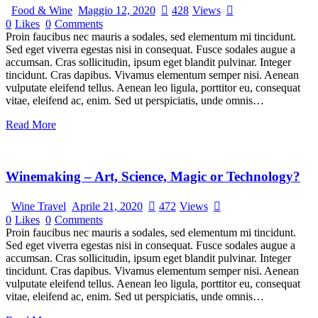
Food & Wine
Maggio 12, 2020
428
Views
0
Likes
0
Comments
Proin faucibus nec mauris a sodales, sed elementum mi tincidunt.
Sed eget viverra egestas nisi in consequat. Fusce sodales augue a
accumsan. Cras sollicitudin, ipsum eget blandit pulvinar. Integer
tincidunt. Cras dapibus. Vivamus elementum semper nisi. Aenean
vulputate eleifend tellus. Aenean leo ligula, porttitor eu, consequat
vitae, eleifend ac, enim. Sed ut perspiciatis, unde omnis…
Read More
Winemaking – Art, Science, Magic or Technology?
Wine Travel
Aprile 21, 2020
472
Views
0
Likes
0
Comments
Proin faucibus nec mauris a sodales, sed elementum mi tincidunt.
Sed eget viverra egestas nisi in consequat. Fusce sodales augue a
accumsan. Cras sollicitudin, ipsum eget blandit pulvinar. Integer
tincidunt. Cras dapibus. Vivamus elementum semper nisi. Aenean
vulputate eleifend tellus. Aenean leo ligula, porttitor eu, consequat
vitae, eleifend ac, enim. Sed ut perspiciatis, unde omnis…