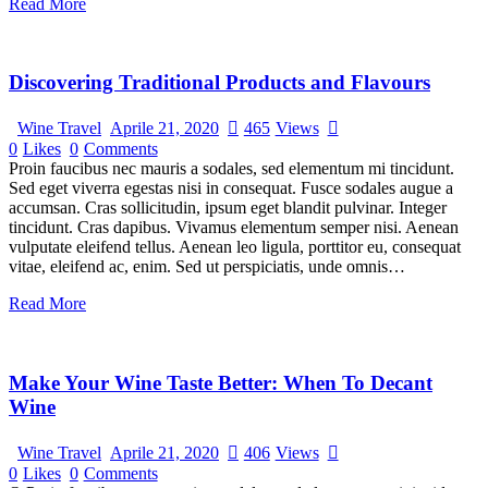
Read More
Discovering Traditional Products and Flavours
Wine Travel
Aprile 21, 2020
465
Views
0
Likes
0
Comments
Proin faucibus nec mauris a sodales, sed elementum mi tincidunt.
Sed eget viverra egestas nisi in consequat. Fusce sodales augue a
accumsan. Cras sollicitudin, ipsum eget blandit pulvinar. Integer
tincidunt. Cras dapibus. Vivamus elementum semper nisi. Aenean
vulputate eleifend tellus. Aenean leo ligula, porttitor eu, consequat
vitae, eleifend ac, enim. Sed ut perspiciatis, unde omnis…
Read More
Make Your Wine Taste Better: When To Decant
Wine
Wine Travel
Aprile 21, 2020
406
Views
0
Likes
0
Comments