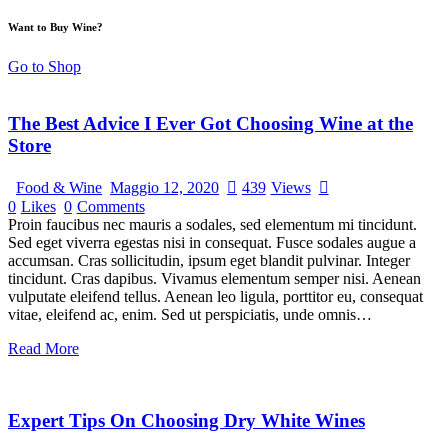
Want to Buy Wine?
Go to Shop
The Best Advice I Ever Got Choosing Wine at the
Store
Food & Wine
Maggio 12, 2020
439
Views
0
Likes
0
Comments
Proin faucibus nec mauris a sodales, sed elementum mi tincidunt.
Sed eget viverra egestas nisi in consequat. Fusce sodales augue a
accumsan. Cras sollicitudin, ipsum eget blandit pulvinar. Integer
tincidunt. Cras dapibus. Vivamus elementum semper nisi. Aenean
vulputate eleifend tellus. Aenean leo ligula, porttitor eu, consequat
vitae, eleifend ac, enim. Sed ut perspiciatis, unde omnis…
Read More
Expert Tips On Choosing Dry White Wines