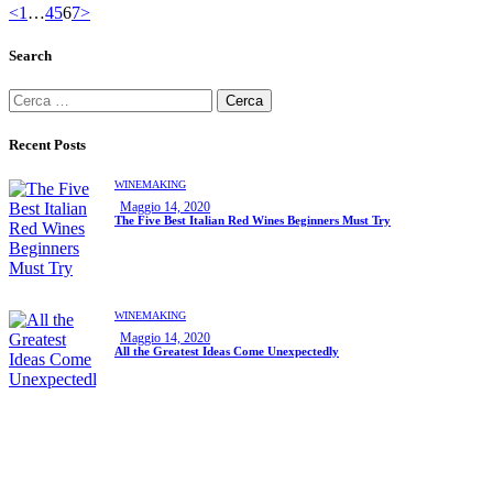
<
1
…
4
5
6
7
>
Search
Recent Posts
WINEMAKING
Maggio 14, 2020
The Five Best Italian Red Wines Beginners Must Try
WINEMAKING
Maggio 14, 2020
All the Greatest Ideas Come Unexpectedly